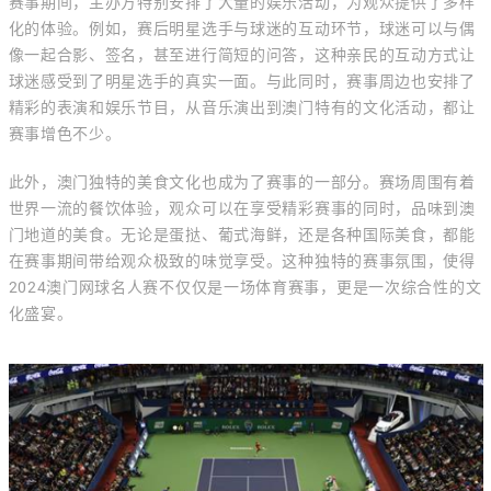
赛事期间，主办方特别安排了大量的娱乐活动，为观众提供了多样
化的体验。例如，赛后明星选手与球迷的互动环节，球迷可以与偶
像一起合影、签名，甚至进行简短的问答，这种亲民的互动方式让
球迷感受到了明星选手的真实一面。与此同时，赛事周边也安排了
精彩的表演和娱乐节目，从音乐演出到澳门特有的文化活动，都让
赛事增色不少。
此外，澳门独特的美食文化也成为了赛事的一部分。赛场周围有着
世界一流的餐饮体验，观众可以在享受精彩赛事的同时，品味到澳
门地道的美食。无论是蛋挞、葡式海鲜，还是各种国际美食，都能
在赛事期间带给观众极致的味觉享受。这种独特的赛事氛围，使得
2024澳门网球名人赛不仅仅是一场体育赛事，更是一次综合性的文
化盛宴。