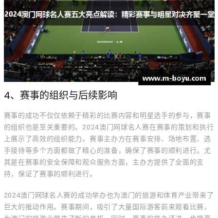
4、赛事的组织与后续影响
赛事的成功不仅仅依赖于精彩的比赛内容和明星选手的参与，赛事
的组织也是至关重要的。2024澳门网球名人赛在赛事的策划和执行
上展示了高效的组织能力。赛事主办方在赛事安排、场地布置、选
手接待等多个方面都做了精心的准备，确保了赛事的顺利进行。尤
其是在赛事的安全保障和观众服务方面，主办方提供了全面的支
持，保证了赛事的顺利进行。
2024澳门网球名人赛的成功举办也为澳门的旅游和体育产业带来了
巨大的推动作用。赛事期间，吸引了大量国际游客前来观看比赛，