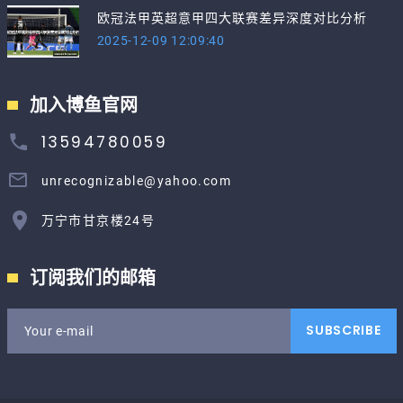
欧冠法甲英超意甲四大联赛差异深度对比分析
2025-12-09 12:09:40
加入博鱼官网
13594780059
unrecognizable@yahoo.com
万宁市甘京楼24号
订阅我们的邮箱
SUBSCRIBE
Your e-mail