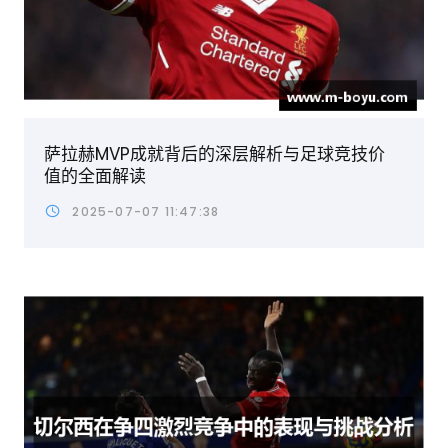
萨拉赫MVP成就背后的深层解析与足球竞技价
值的全面解读
2025-07-07 11:47:38